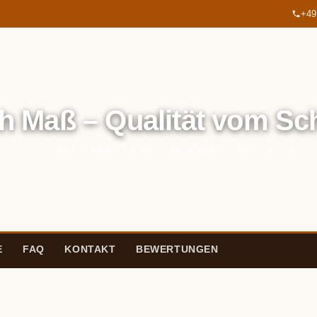
+49
h Maß – Qualität vom Sch
MEISTERBETRIEB · KANDERN · SEIT 1996
E
FAQ
KONTAKT
BEWERTUNGEN