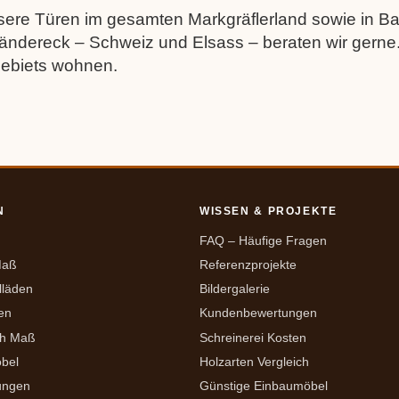
unsere Türen im gesamten Markgräflerland sowie in B
ändereck – Schweiz und Elsass – beraten wir gerne
ebiets wohnen.
N
WISSEN & PROJEKTE
FAQ – Häufige Fragen
Maß
Referenzprojekte
lläden
Bildergalerie
en
Kundenbewertungen
ch Maß
Schreinerei Kosten
bel
Holzarten Vergleich
ungen
Günstige Einbaumöbel