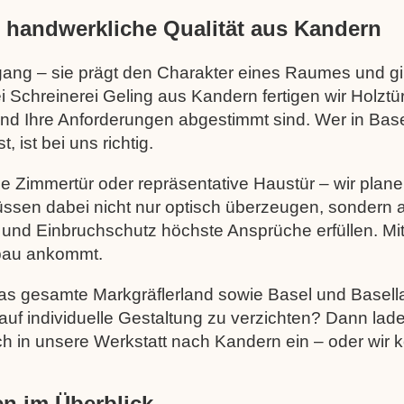
– handwerkliche Qualität aus Kandern
hgang – sie prägt den Charakter eines Raumes und g
 Schreinerei Geling aus Kandern fertigen wir Holztü
 und Ihre Anforderungen abgestimmt sind. Wer in Bas
, ist bei uns richtig.
e Zimmertür oder repräsentative Haustür – wir plan
ssen dabei nicht nur optisch überzeugen, sondern 
d Einbruchschutz höchste Ansprüche erfüllen. Mit
rbau ankommt.
as gesamte Markgräflerland sowie Basel und Basel
uf individuelle Gestaltung zu verzichten? Dann lade
h in unsere Werkstatt nach Kandern ein – oder wir
n im Überblick