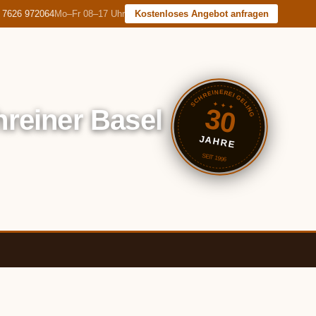
 7626 972064
Mo–Fr 08–17 Uhr
Kostenloses Angebot anfragen
SCHREINEREI GELING
✦ ✦ ✦
30
reiner Basel
JAHRE
SEIT 1996