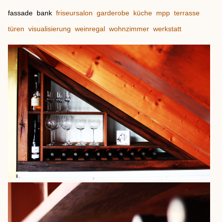
fassade
bank
friseursalon
garderobe
küche
mpp
terrasse
türen
visualisierung
weinregal
wohnzimmer
werkstatt